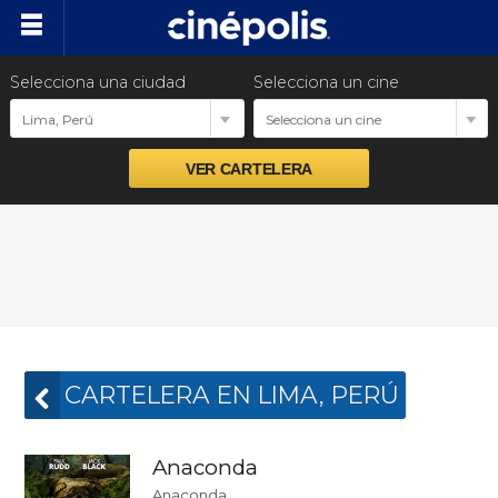
Selecciona una ciudad
Selecciona un cine
Cartelera
Lima, Perú
Selecciona un cine
Próximos estrenos
Preventas
Promociones
Ventas empresariales
CARTELERA EN LIMA, PERÚ
Anaconda
Anaconda