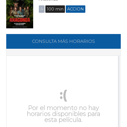
A
100 min
ACCION
CONSULTA MÁS HORARIOS
:(
Por el momento no hay
horarios disponibles para
esta película.