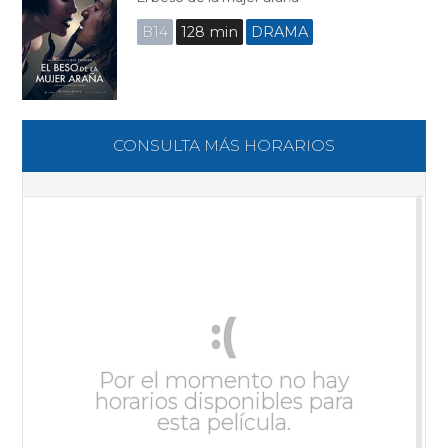
B14
128 min
DRAMA
CONSULTA MÁS HORARIOS
:(
Por el momento no hay
horarios disponibles para
esta película.