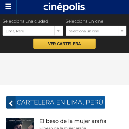
Selecciona una ciudad
Selecciona un cine
Cartelera
Lima, Perú
Selecciona un cine
Próximos estrenos
Preventas
Promociones
Ventas empresariales
CARTELERA EN LIMA, PERÚ
El beso de la mujer araña
El beso de la mujer araña