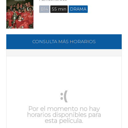
B14
55 min
DRAMA
CONSULTA MÁS HORARIOS
:(
Por el momento no hay
horarios disponibles para
esta película.