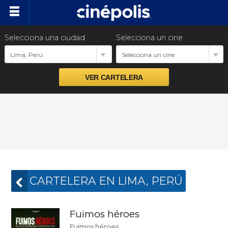
Selecciona una ciudad
Selecciona un cine
Cartelera
Lima, Perú
Selecciona un cine
Próximos estrenos
Preventas
Promociones
Ventas empresariales
CARTELERA EN LIMA, PERÚ
Fuimos héroes
Fuimos héroes