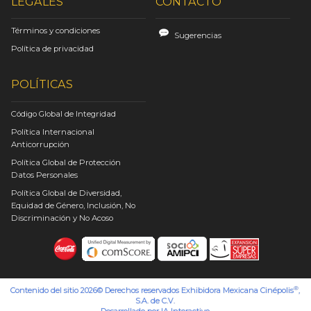
LEGALES
CONTACTO
Términos y condiciones
Sugerencias
Política de privacidad
POLÍTICAS
Código Global de Integridad
Política Internacional
Anticorrupción
Política Global de Protección
Datos Personales
Política Global de Diversidad,
Equidad de Género, Inclusión, No
Discriminación y No Acoso
®
Contenido del sitio 2026© Derechos reservados Exhibidora Mexicana Cinépolis
,
S.A. de C.V.
Desarrollado por
IA Interactive