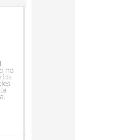
l
o no
rios
bles
ta
a.