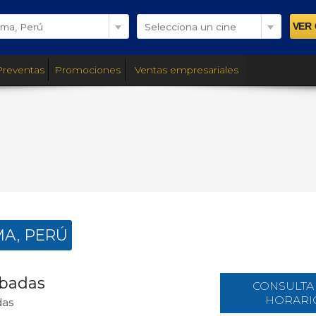
ima, Perú
Selecciona un cine
Preventas
Promociones
Ventas empresariales
MA, PERÚ
obadas
CONSULTA
HORARI
das