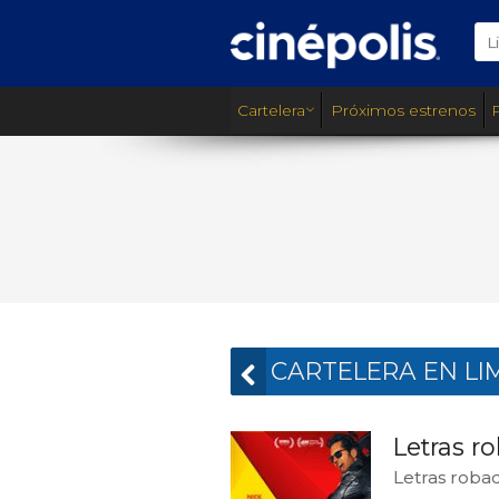
L
Cartelera
Próximos estrenos
CARTELERA EN LI
Letras r
Letras roba