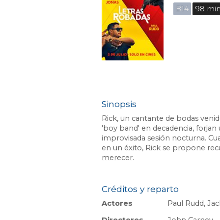
B14
98 mi
Sinopsis
Rick, un cantante de bodas venid
'boy band' en decadencia, forjan 
improvisada sesión nocturna. Cu
en un éxito, Rick se propone re
merecer.
Créditos y reparto
Actores
Paul Rudd, Jac