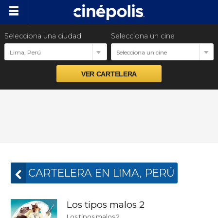
Selecciona una ciudad
Selecciona un cine
Cartelera
Lima, Perú
Selecciona un cine
Próximos estrenos
Preventas
Promociones
Ventas empresariales
CARTELERA EN LIMA, PERÚ
Los tipos malos 2
Los tipos malos 2