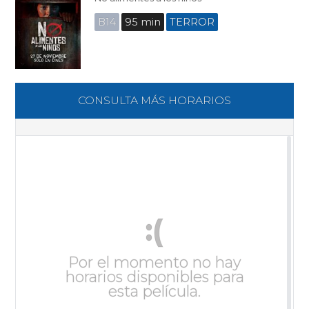
B14
95 min
TERROR
CONSULTA MÁS HORARIOS
:(
Por el momento no hay
horarios disponibles para
esta película.