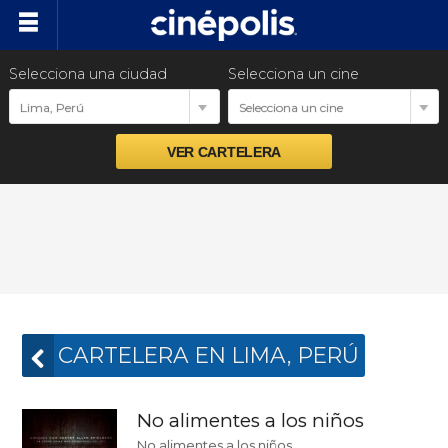
Selecciona una ciudad
Selecciona un cine
Cartelera
Lima, Perú
Selecciona un cine
Próximos estrenos
Preventas
Promociones
Ventas empresariales
CARTELERA EN LIMA, PERÚ
No alimentes a los niños
No alimentes a los niños