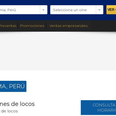
ima, Perú
Selecciona un cine
Preventas
Promociones
Ventas empresariales
MA, PERÚ
rnes de locos
CONSULTA
HORARI
 de locos