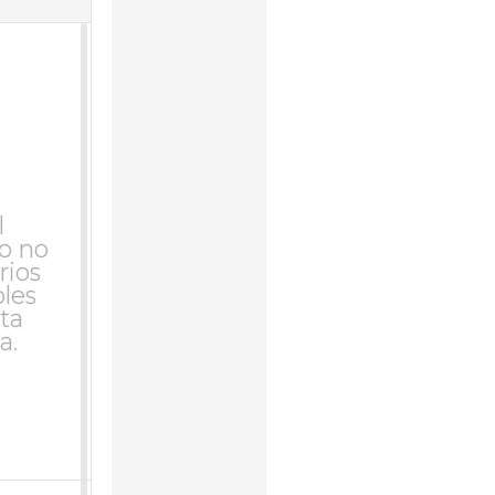
l
o no
rios
bles
ta
a.