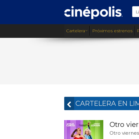
L
Cartelera
Próximos estrenos
CARTELERA EN LI
Otro vie
Otro viernes