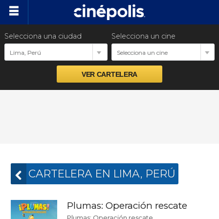
Selecciona una ciudad
Selecciona un cine
Cartelera
Lima, Perú
Selecciona un cine
Próximos estrenos
Preventas
Promociones
Ventas empresariales
CARTELERA EN LIMA, PERÚ
Plumas: Operación rescate
Plumas: Operación rescate