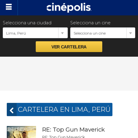
Selecciona una ciudad
Selecciona un cine
Cartelera
Lima, Perú
Selecciona un cine
Próximos estrenos
Preventas
Promociones
Ventas empresariales
CARTELERA EN LIMA, PERÚ
RE: Top Gun Maverick
RE: Top Gun Maverick