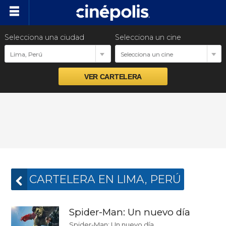
Selecciona una ciudad
Selecciona un cine
Cartelera
Lima, Perú
Selecciona un cine
Próximos estrenos
Preventas
Promociones
Ventas empresariales
CARTELERA EN LIMA, PERÚ
Spider-Man: Un nuevo día
Spider-Man: Un nuevo día