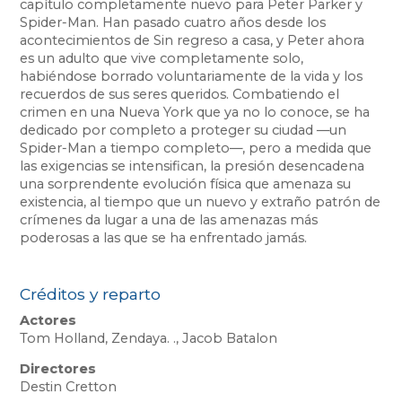
capítulo completamente nuevo para Peter Parker y
21:40
22:10
22:30
Spider-Man. Han pasado cuatro años desde los
acontecimientos de Sin regreso a casa, y Peter ahora
Cinépolis Santa Anita
es un adulto que vive completamente solo,
habiéndose borrado voluntariamente de la vida y los
18:40
21:50
3D
DOB
recuerdos de sus seres queridos. Combatiendo el
crimen en una Nueva York que ya no lo conoce, se ha
DIG
SUB
21:30
dedicado por completo a proteger su ciudad —un
Spider-Man a tiempo completo—, pero a medida que
DOB
16:10
16:50
17:10
17:40
las exigencias se intensifican, la presión desencadena
una sorprendente evolución física que amenaza su
18:00
18:20
18:50
19:00
existencia, al tiempo que un nuevo y extraño patrón de
crímenes da lugar a una de las amenazas más
19:20
20:00
20:20
20:50
poderosas a las que se ha enfrentado jamás.
21:10
21:55
22:10
22:30
16:30
19:40
22:50
DOB
Créditos y reparto
Actores
Tom Holland, Zendaya. ., Jacob Batalon
Directores
Destin Cretton