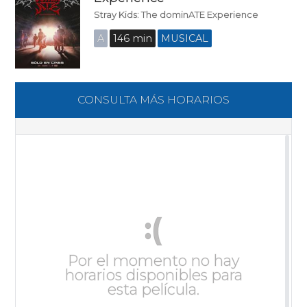
Stray Kids: The dominATE Experience
A
146 min
MUSICAL
CONSULTA MÁS HORARIOS
:(
Por el momento no hay
horarios disponibles para
esta película.