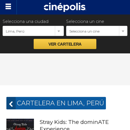
Selecciona una ciudad
Selecciona un cine
Cartelera
Lima, Perú
Selecciona un cine
Próximos estrenos
Preventas
Promociones
Ventas empresariales
CARTELERA EN LIMA, PERÚ
Stray Kids: The dominATE
Experience