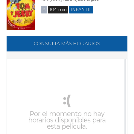
A
104 min
INFANTIL
CONSULTA MÁS HORARIOS
:(
Por el momento no hay
horarios disponibles para
esta película.