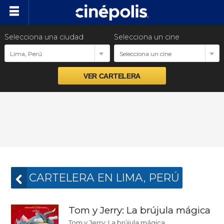
Selecciona una ciudad
Selecciona un cine
Cartelera
Lima, Perú
Selecciona un cine
Próximos estrenos
Preventas
Promociones
Ventas empresariales
CARTELERA EN LIMA, PERÚ
Tom y Jerry: La brújula mágica
Tom y Jerry: La brújula mágica