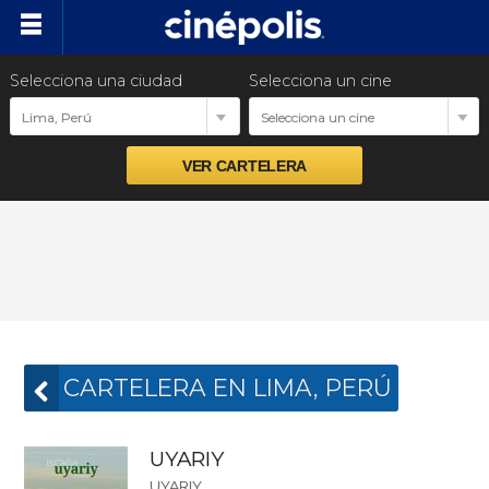
Selecciona una ciudad
Selecciona un cine
Cartelera
Lima, Perú
Selecciona un cine
Próximos estrenos
Preventas
Promociones
Ventas empresariales
CARTELERA EN LIMA, PERÚ
UYARIY
UYARIY