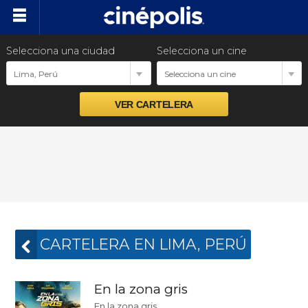
Selecciona una ciudad
Selecciona un cine
Cartelera
Lima, Perú
Selecciona un cine
Próximos estrenos
Preventas
Promociones
Ventas empresariales
CARTELERA EN LIMA, PERÚ
En la zona gris
En la zona gris