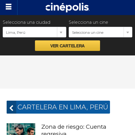
Selecciona una ciudad
Selecciona un cine
Cartelera
Lima, Perú
Selecciona un cine
Próximos estrenos
Preventas
Promociones
Ventas empresariales
CARTELERA EN LIMA, PERÚ
Zona de riesgo: Cuenta
regresiva